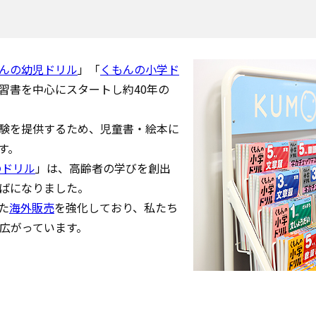
んの幼児ドリル
」「
くもんの小学ド
習書を中心にスタートし約40年の
験を提供するため、児童書・絵本に
す。
のドリル
」は、高齢者の学びを創出
ばになりました。
た
海外販売
を強化しており、私たち
と広がっています。