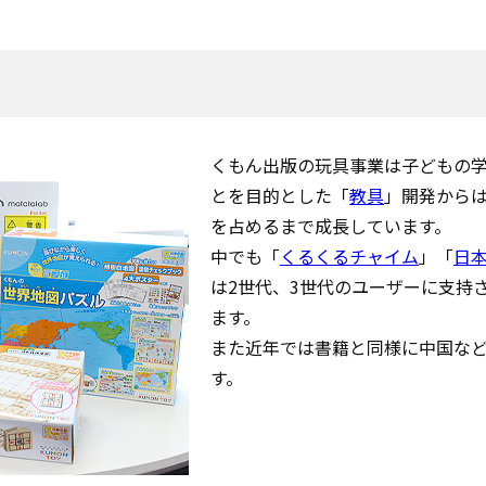
くもん出版の玩具事業は子どもの
とを目的とした「
教具
」開発から
を占めるまで成長しています。
中でも「
くるくるチャイム
」「
日
は2世代、3世代のユーザーに支持
ます。
また近年では書籍と同様に中国な
す。